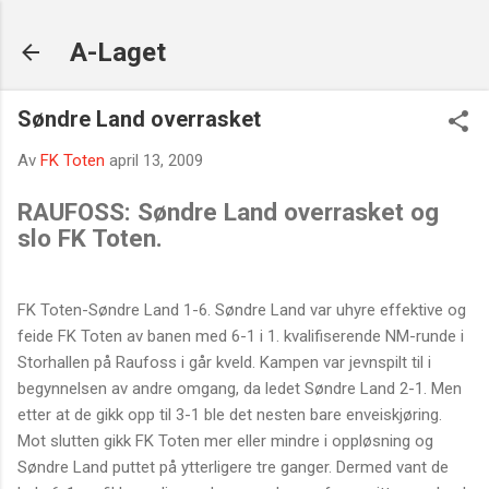
Gå til hovedinnhold
A-Laget
Søndre Land overrasket
Av
FK Toten
april 13, 2009
RAUFOSS: Søndre Land overrasket og
slo FK Toten.
FK Toten-Søndre Land 1-6. Søndre Land var uhyre effektive og
feide FK Toten av banen med 6-1 i 1. kvalifiserende NM-runde i
Storhallen på Raufoss i går kveld. Kampen var jevnspilt til i
begynnelsen av andre omgang, da ledet Søndre Land 2-1. Men
etter at de gikk opp til 3-1 ble det nesten bare enveiskjøring.
Mot slutten gikk FK Toten mer eller mindre i oppløsning og
Søndre Land puttet på ytterligere tre ganger. Dermed vant de