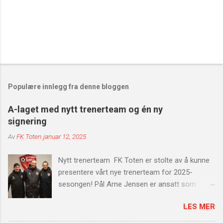
Populære innlegg fra denne bloggen
A-laget med nytt trenerteam og én ny
signering
Av
FK Toten
januar 12, 2025
Nytt trenerteam FK Toten er stolte av å kunne
presentere vårt nye trenerteam for 2025-
sesongen! Pål Arne Jensen er ansatt som
hovedtrener, med Trond Aass som
LES MER
assistenttrener og Kai Erik Moen som
spillerutvikler. Dette sterke teamet er klare til å