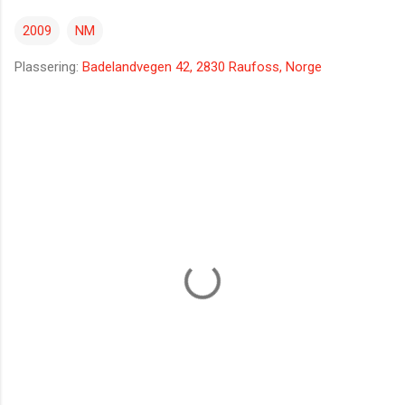
2009
NM
Plassering:
Badelandvegen 42, 2830 Raufoss, Norge
K
o
m
m
e
n
t
a
r
e
r