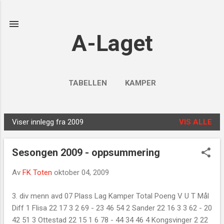
Gå til hovedinnhold
A-Laget
TABELLEN
KAMPER
Viser innlegg fra 2009
VIS ALLE
I
n
Sesongen 2009 - oppsummering
n
l
Av
FK Toten
oktober 04, 2009
e
g
3. div menn avd 07 Plass Lag Kamper Total Poeng V U T Mål
g
Diff 1 Flisa 22 17 3 2 69 - 23 46 54 2 Sander 22 16 3 3 62 - 20
42 51 3 Ottestad 22 15 1 6 78 - 44 34 46 4 Kongsvinger 2 22