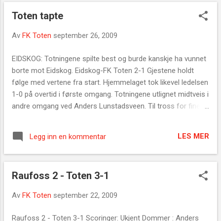
Toten tapte
Av
FK Toten
september 26, 2009
EIDSKOG: Totningene spilte best og burde kanskje ha vunnet
borte mot Eidskog. Eidskog-FK Toten 2-1 Gjestene holdt
følge med vertene fra start. Hjemmelaget tok likevel ledelsen
1-0 på overtid i første omgang. Totningene utlignet midtveis i
andre omgang ved Anders Lunstadsveen. Til tross for fine
tendenser i spillet, klarte aldri Toten å ta føringen i kampen. I
stedet var det hjemmelaget Eidskog som gikk opp i ledelsen
LES MER
Legg inn en kommentar
2-1. Dette ble også sluttresultatet. Mål Toten: 1-1- Anders
Lunstadsveen Gule kort: Trond Aas, FK Toten FK Toten (4-5-
1): Pål Skjølås - Lars Hensvold, Bjørn Førde, Sebastian
Raufoss 2 - Toten 3-1
Hjelmtvedt, Morten Solheim - Anders Kristoffersen, Trond
Aass, Thormod Haugen, Audun Buflaten, Anders
Av
FK Toten
september 22, 2009
Lunstadsveen - Thomas Løkken Kilde: Oppland Arbeiderblad
- Siv Hammerseng
Raufoss 2 - Toten 3-1 Scoringer: Ukjent Dommer : Anders