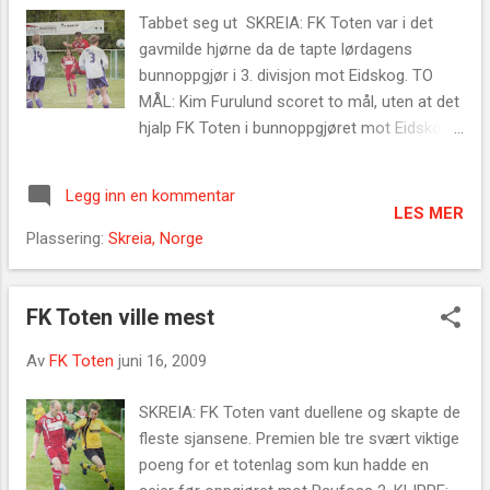
Lundstadsveen ( Kim Asprusten 60), Pål Glemmestad, Kim
Tabbet seg ut SKREIA: FK Toten var i det
Furulund(Fredrik Sjølås 80)- Robert Kolner
gavmilde hjørne da de tapte lørdagens
bunnoppgjør i 3. divisjon mot Eidskog. TO
MÅL: Kim Furulund scoret to mål, uten at det
hjalp FK Toten i bunnoppgjøret mot Eidskog.
FK Toten — Eidskog 2-4 Allerede før tre
minutter var spilt tabbet hjemmelaget seg ut.
Legg inn en kommentar
Mortens Solheim forsøkte å heade tilbake til
LES MER
keeper Pål Skjølås, men gjestenes Jon Holt
Plassering:
Skreia, Norge
snappet ballen og scoret sikkert. Kvarteret ut
i andreomgangen var det keeper Skjølås som
glapp et skudd fra Christoffer Haugen
FK Toten ville mest
mellom hendene. Erik Bakken hjalp ballen
Av
FK Toten
juni 16, 2009
over målstreken og sørget for at totningene
ikke får noen pustepause i bunnstriden.
SKREIA: FK Toten vant duellene og skapte de
Reduserte to ganger For selv om Kim
fleste sjansene. Premien ble tre svært viktige
Furulund reduserte to ganger, var
poeng for et totenlag som kun hadde en
hjemmelagets spill i beste fall som været på