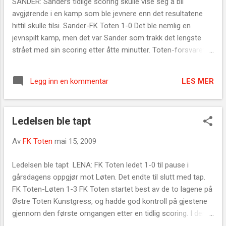
SANDER: Sanders tidlige scoring skulle vise seg å bli
matchen, og da ballen smalt i tverrliggeren
avgjørende i en kamp som ble jevnere enn det resultatene
bak Pål Skjølås i hjemmelagets mål midtveis i
hittil skulle tilsi. Sander-FK Toten 1-0 Det ble nemlig en
første omgang, hadde det ligget et mål i
jevnspilt kamp, men det var Sander som trakk det lengste
luften lenge. Scoringen som gjestene lenge
strået med sin scoring etter åtte minutter. Toten-forsvaret
hadde jaktet på, lot da heller ikke vente lenge
klarerte tre ganger, men maktet likevel ikke å unngå scoring
på seg. Det hadde heller ikke vært noe å si på
imot. I andre omgang kunne Toten fort tatt ledelsen etter to
om de hadde økt den før pause. Håpet tent
LES MER
Legg inn en kommentar
store sjanser, men det resultatet ble stående. —Vi møtte et
Andre omgang var ikke mer enn så vidt
lag som på papiret er hakket bedre enn oss. Så vi er ganske
kommet i gang før hjemmelaget utlignet,
fornøyde. Det var en jevn og god kamp med mye positivt
etter at Ottestads keep...
Ledelsen ble tapt
spill, men dessverre ødela litt rot i forsvaret i starten av
kampen, forteller trener for Toten, Hans Rognlien. FAKTA:
Av
FK Toten
mai 15, 2009
Sander-FK Toten 1-0 (1-0) Scoringer: 1-0 (8) Gule kort: Ingen
Røde kort: ingen Dommer: Tom-Harald Pedersen FK Toten:
Ledelsen ble tapt LENA: FK Toten ledet 1-0 til pause i
(4-4-1-1) Pål Skjølås — Morten Solheim, Sebastian
gårsdagens oppgjør mot Løten. Det endte til slutt med tap.
Hjelmtvedt (Anders Kristoffersen 48), Bjørn Førde, Lars
FK Toten-Løten 1-3 FK Toten startet best av de to lagene på
Hensvold — Øyvind Larsen (Morten Olafsen 55), Audun
Østre Toten Kunstgress, og hadde god kontroll på gjestene
Buflaten, Anders...
gjennom den første omgangen etter en tidlig scoring. I den
andre omgangen ble imidlertid motstanden for stor. - Vi