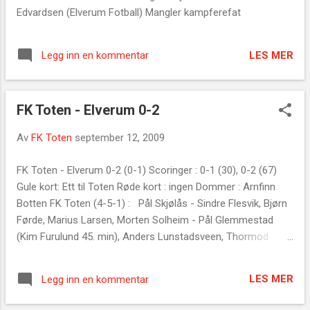
Edvardsen (Elverum Fotball) Mangler kampferefat
LES MER
Legg inn en kommentar
FK Toten - Elverum 0-2
Av
FK Toten
september 12, 2009
FK Toten - Elverum 0-2 (0-1) Scoringer : 0-1 (30), 0-2 (67)
Gule kort: Ett til Toten Røde kort : ingen Dommer : Arnfinn
Botten FK Toten (4-5-1) : Pål Skjølås - Sindre Flesvik, Bjørn
Førde, Marius Larsen, Morten Solheim - Pål Glemmestad
(Kim Furulund 45. min), Anders Lunstadsveen, Thormod
Haugen (Morten Olafsen 70 min.), Trond Aass, Thomas
Løkken — Robert Kolner En jevnspilt kamp endte med tap
LES MER
Legg inn en kommentar
for FK Toten. Totningene var sugne på seier, og holdt bra
følge i en jevnspilt kamp. Dessverre ble det skapt for få