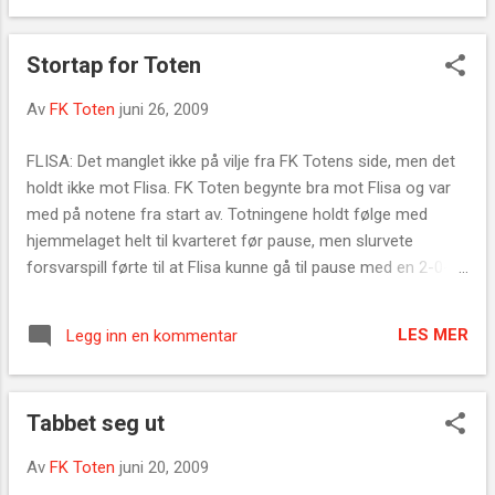
Kongsvinger 2 Dommer: Geir Nygård, Kongsvinger FK Toten:
Pål Skjølås — Lars Hensvold, Bjørn Førde, Audun Buflaten,
Stortap for Toten
Morten Solheim — Anders Lundstadsveen (Thormod Haugen
fra 90.), Trond Aass, Kim Furulund, Pål Glemmestad —
Av
FK Toten
juni 26, 2009
Robert Kolner, Fredrik Skjølås (Ole Jonas Liereng fra 65.).
Kilde: Oppland Arbeiderblad - Line Ramsrud
FLISA: Det manglet ikke på vilje fra FK Totens side, men det
holdt ikke mot Flisa. FK Toten begynte bra mot Flisa og var
med på notene fra start av. Totningene holdt følge med
hjemmelaget helt til kvarteret før pause, men slurvete
forsvarspill førte til at Flisa kunne gå til pause med en 2-0-
ledelse. Begynnelsen av andre omgang ble intet bedre av at
Flisa kunne bokføre to nye scoringer i løpet av de fire første
LES MER
Legg inn en kommentar
minuttene. Dermed var også mye av spenningen borte, og da
Flisa scoret det femte målet, var det ingen tvil. FK Toten
måtte reise hjem med 0-5 i kofferten. Flisa-Toten 5-0 (2-0)
Tabbet seg ut
FK Toten (4-5-1): Pål Skjølås-Morten Solheim, Bjørn Førde,
Sebastian Hjelmtvedt, Lars Hensvold-Audun Buflaten
Av
FK Toten
juni 20, 2009
(Anders Kristoffersen 80), Trond Aass, Anders