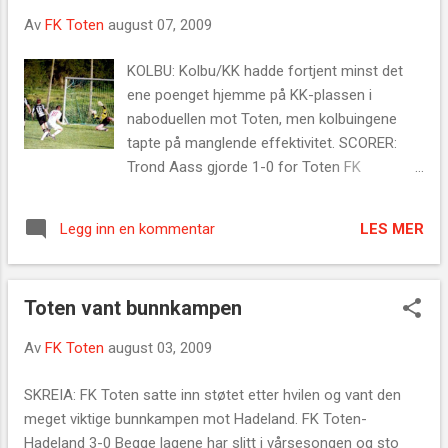
samme lave nivå som værgudenes. Slag i
Av
FK Toten
august 07, 2009
«trynet» Da snaue 20 minutter gjensto av
oppgjøret, tok gjestene ledelsen etter at
KOLBU: Kolbu/KK hadde fortjent minst det
totningene ikke fikk ryddet unna i forsvar. I
ene poenget hjemme på KK-plassen i
forkant fikk Trysil ballen «servert» på sølvfat
naboduellen mot Toten, men kolbuingene
fra en av FK Totens spillere, og de lot ikke
tapte på manglende effektivitet. SCORER:
sjansen gå fra seg når de først fikk
Trond Aass gjorde 1-0 for Toten FK
muligheten. Scoringen som ga tryslingene 1-
Kolbu/KK - Toten 1-2 Det var ingen tvil om at
0 var den første og eneste de hadde i hele
gjestene startet kampen best og det var
matchen. Omlag ti minutter før Trysils
LES MER
Legg inn en kommentar
derfor ikke direkte ufortjent at Trond Aass ga
ledermål fikk hedmarkingene en spiller utvist,
Toten ledelsen etter snaue halvtimen. De
etter at Toten hadde holdt trykket oppe og
hvitkledde scoret imidlertid på sin første
flere ganger...
Toten vant bunnkampen
skikkelige sjanse i matchen, for det hadde
ikke skjedd så mye foran noen av målene så
Av
FK Toten
august 03, 2009
langt i kampen. Scoringen skulle etter hvert
viste seg å bli veldig avgjørende for
SKREIA: FK Toten satte inn støtet etter hvilen og vant den
resultatet i kampen. Kolbu KK festet grep.
meget viktige bunnkampen mot Hadeland. FK Toten-
Etter Totens scoring tok hjemmelaget mer
Hadeland 3-0 Begge lagene har slitt i vårsesongen og sto