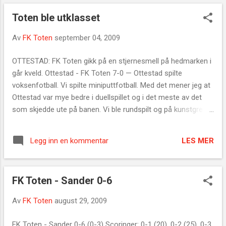
sjanser. Det førte til at det hele endte med tар 0-2
Toten ble utklasset
Av
FK Toten
september 04, 2009
OTTESTAD: FK Toten gikk på en stjernesmell på hedmarken i
går kveld. Ottestad - FK Toten 7-0 — Ottestad spilte
voksenfotball. Vi spilte miniputtfotball. Med det mener jeg at
Ottestad var mye bedre i duellspillet og i det meste av det
som skjedde ute på banen. Vi ble rundspilt og på kunstgress
går det rett og slett for fort for oss, sa en ærlig Toten-trener
Hans Rognlien. Et nytt tap betyr at FK Toten ligger utsatt til
LES MER
Legg inn en kommentar
på tredje siste plass på tabellen. Tre lag rykker i
utgangspunktet ned. Fram til Løten og Eidskog er det to og
tre poeng før de to lagene spiller sine kamper denne runden.
FK Toten - Sander 0-6
Det betyr at Rognliens gutter må ha noen seire de siste fire
kampene. Akkurat nå ser det litt svart ut, men vi har tro på at
Av
FK Toten
august 29, 2009
vi skal klare å berge plassen, sa Hans Rognlien etter kampen
mot Ottestad. FK Toten har igjen Elverum hjemme, Eidskog
FK Toten - Sander 0-6 (0-3) Scoringer: 0-1 (20), 0-2 (25), 0-3