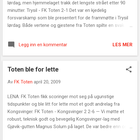
lørdag, men hjemmelaget trakk det lengste strået etter 90
dødball. Nygård brukte hodet og omsatte et
minutter. Trysil - FK Toten 2-1 Det var en kjedelig
frispark til mål. Mye ros De som hadde tatt
forsvarskamp som ble presentert for de frammøtte i Trysil
turen til Lena Kunstgressbane torsdag kveld,
lørdag. Både vertene og gjestene fra Toten spilte en svak
ble ikke vitne til noe stort lokalderby. Det var
kamp, og alt i alt er 2-1 til hjemmelaget helt greit. — Det virket
hjemmelaget som hadde ballen, men gang
ikke som om noen av lagene hadde den helt store dagen, og
på gang gikk de seg fast i midtforsvaret til
LES MER
Legg inn en kommentar
det var en dårlig tredjedivisjonskamp. Sluttresultatet kunne
Kolbu/KK. Der var det stort sett pottetett.
på måte like fort vært uavgjort, men Trysil har flere sjanser
Bareen gang glapp det og da utliknet Kolner
enn oss, og det må oppsummeres som veldig greit dette,
fo...
Toten ble for lette
sier Vidar Buflaten i FK Toten. Trysil - FK Toten 2 -1 (0-0)
Scoringer: 1-0 (50), 2-0 (59), 2-1 Audun Buflaten (75). Totens
Av
FK Toten
april 20, 2009
beste: Bjørn Førde Gule kort: Ett til Trysil Dommer: Roy K.
Brakalsvålet, Kongsvinger FK Totens lag (4:3:3): Pål Skjølås -
LENA: FK Toten fikk scoringer mot seg på ugunstige
Monten Solheim, Sebastian Hjelmtvedt, Bjørn Førde, Lars
tidspunkter og ble litt for lette mot et godt andrelag fra
Henvold - Audun Buflaten, Trond Aass (Anders
Kongsvinger. FK Toten - Kongsvinger 2 2-6 — Vi møtte et
Lundstadsveen fra 75 min), Ole Jonas Liereng - Kim Furulund
robust, teknisk godt og bevegelig Kongsvinger-lag med
(...
Gjøvik-gutten Magnus Solum på laget. De var bedre enn oss.
Samtidig som vi fikk mål mot oss på litt dumme tidspunkter,