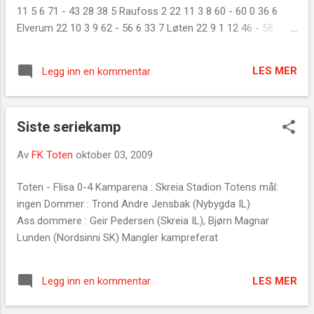
11 5 6 71 - 43 28 38 5 Raufoss 2 22 11 3 8 60 - 60 0 36 6
Elverum 22 10 3 9 62 - 56 6 33 7 Løten 22 9 1 12 46 - 58 −12
28 8 Kolbu/KK 22 8 2 12 36 - 59 −23 26 9 Eidskog 22 7 3 12
45 - 50 −5 24 10 Hadeland 22 4 5 13 34 - 66 −32 17 11 Toten
LES MER
Legg inn en kommentar
22 4 2 16 24 - 62 −38 14 12 Trysil 22 3 3 16 26 - 72 −46 12
Målscorere: Robert Kolner 6 Anders Lunstadsveen 4 Bjørn
Førde 3 Kim Furulund 3 Trond Aass 2 Øyvind Larsen 2 Ole-
Siste seriekamp
Jonas Liereng 1 Audun Buflaten 1 Pål Glemmestad 1 Lars
Hensvold 1 ukjent 1
Av
FK Toten
oktober 03, 2009
Toten - Flisa 0-4 Kamparena : Skreia Stadion Totens mål:
ingen Dommer : Trond Andre Jensbak (Nybygda IL)
Ass.dommere : Geir Pedersen (Skreia IL), Bjørn Magnar
Lunden (Nordsinni SK) Mangler kampreferat
LES MER
Legg inn en kommentar