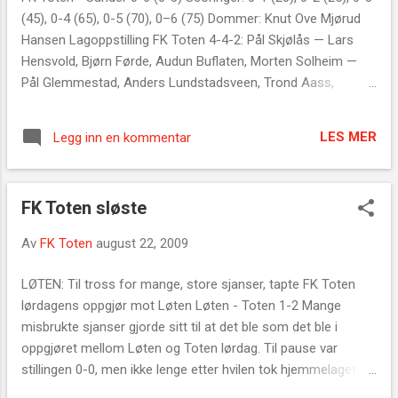
borte, Raufoss 2 borte og topplaget Flisa hjemme i sine fire
(45), 0-4 (65), 0-5 (70), 0–6 (75) Dommer: Knut Ove Mjørud
siste kamper. Ottestad - FK Toten 7-0 (3-0) Scoringer: 1-0
Hansen Lagoppstilling FK Toten 4-4-2: Pål Skjølås — Lars
Niclas Solhaug (13), 2-0 Sigu...
Hensvold, Bjørn Førde, Audun Buflaten, Morten Solheim —
Pål Glemmestad, Anders Lundstadsveen, Trond Aass,
Morten Olafsen (Steinar Asprusten 65. min) — Thomas
Løkken, Robert Kolner
LES MER
Legg inn en kommentar
FK Toten sløste
Av
FK Toten
august 22, 2009
LØTEN: Til tross for mange, store sjanser, tapte FK Toten
lørdagens oppgjør mot Løten Løten - Toten 1-2 Mange
misbrukte sjanser gjorde sitt til at det ble som det ble i
oppgjøret mellom Løten og Toten lørdag. Til pause var
stillingen 0-0, men ikke lenge etter hvilen tok hjemmelaget
ledelsen. Kun minutter senere stod det 2-0. Etter 70 spilte