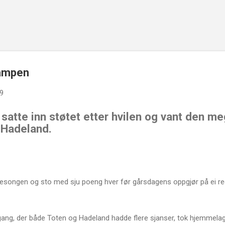
Gå til hovedinnhold
kampen
09
satte inn støtet etter hvilen og vant den me
Hadeland.
årsesongen og sto med sju poeng hver før gårsdagens oppgjør på ei r
mgang, der både Toten og Hadeland hadde flere sjanser, tok hjemme