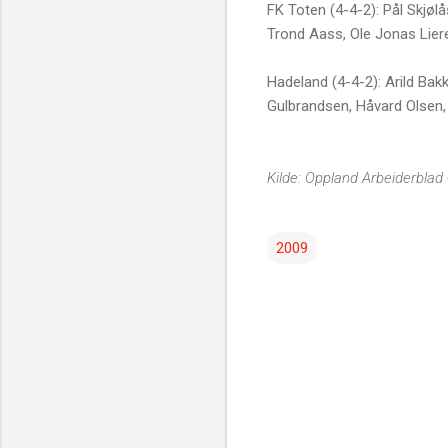
FK Toten (4-4-2): Pål Skjø
Trond Aass, Ole Jonas Liere
Hadeland (4-4-2): Arild Bakk
Gulbrandsen, Håvard Olsen, 
Kilde: Oppland Arbeiderblad 
2009
K
o
m
m
e
n