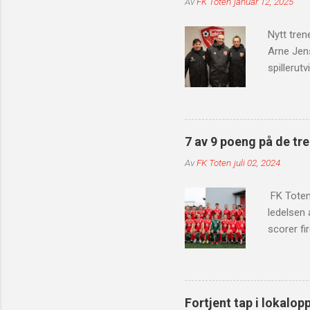
Av
FK Toten
januar 12, 2025
Nytt tren
Arne Jen
spillerut
unge og e
Med dere
klubbens 
spilt i N
7 av 9 poeng på de tr
siste åre
Av
FK Toten
juli 02, 2024
siden han
utenfor b
FK Toten 
ledelsen a
scorer f
Faaberg n
scoringss
scoringsl
scoring a
Fortjent tap i lokalop