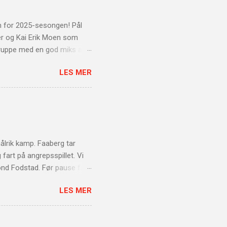
m for 2025-sesongen! Pål
r og Kai Erik Moen som
ergruppe med en god miks av
 fotballfaglig kvalitet.
LES MER
singen på ungdommen og
erk faglig bakgrunn. Han har
n viktig del av klubben de
le 173 kamper for klubben
 lagbygger både på og
ålrik kamp. Faaberg tar
g fart på angrepsspillet. Vi
ond Fodstad. Før pause får
vi som starter
LES MER
il å tegne seg på
 tid før vi slo tilbake med
th scoringen sin. Faaberg