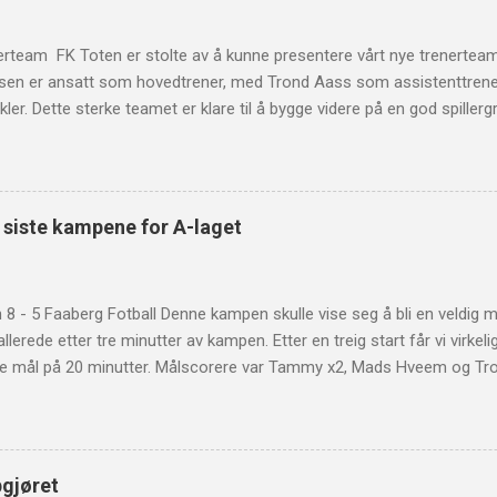
erteam FK Toten er stolte av å kunne presentere vårt nye trenertea
sen er ansatt som hovedtrener, med Trond Aass som assistenttrene
vikler. Dette sterke teamet er klare til å bygge videre på en god spill
tablerte spillere. Vi har nå et trenerteam som sikrer kontinuitet og høy
s samlede erfaring og kompetanse, ser vi frem til å fortsette sat
videre utvikling. Pål Arne Jensen har både erfaring som spiller og st
ederland, i tillegg til SK Gjøvik-Lyn og Raufoss. Jensen har også vært e
e siste kampene for A-laget
ne som trener for både G16- og G19-lagene. Trond Aass har spilt he
 debuterte på A-laget i 2005. Han har over tid vist seg som en sterk
anen, som gjør han til en viktig brikke i teamet fremov...
8 - 5 Faaberg Fotball Denne kampen skulle vise seg å bli en veldig m
llerede etter tre minutter av kampen. Etter en treig start får vi virkeli
ire mål på 20 minutter. Målscorere var Tammy x2, Mads Hveem og Tr
ok et mål, som gjør at stillingen er 4-2 til pause. Etter pause er det 
howet ved Tammy igjen. Etter dette er det Sander Harefallet sin tur t
isten, før Faaberg scorer en gang til minuttet senere. Det tok ikke lang
v Simen Øftsbø. Etter et lite opphold fra uten mål får Håvard J. Nyse
pgjøret