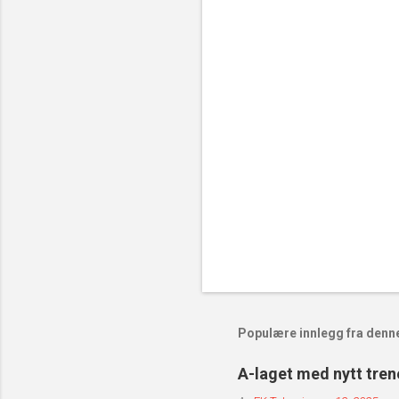
t
a
r
e
r
Populære innlegg fra denn
A-laget med nytt tren