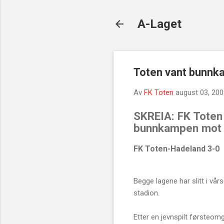
A-Laget
Toten vant bunn
Av
FK Toten
august 03, 20
SKREIA: FK Toten 
bunnkampen mot 
FK Toten-Hadeland 3-0
Begge lagene har slitt i v
stadion.
Etter en jevnspilt førsteo