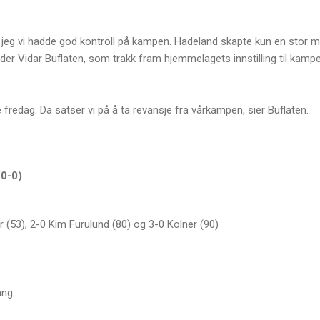
 jeg vi hadde god kontroll på kampen. Hadeland skapte kun en stor m
eder Vidar Buflaten, som trakk fram hjemmelagets innstilling til kam
fredag. Da satser vi på å ta revansje fra vårkampen, sier Buflaten.
(0-0)
r (53), 2-0 Kim Furulund (80) og 3-0 Kolner (90)
ang