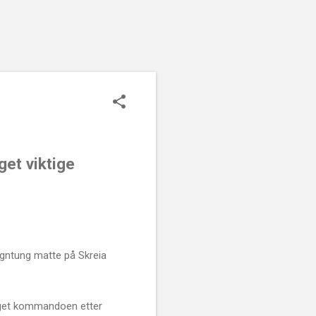
get viktige
egntung matte på Skreia
laget kommandoen etter