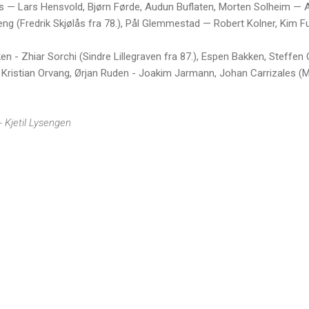
lås — Lars Hensvold, Bjørn Førde, Audun Buflaten, Morten Solheim —
ng (Fredrik Skjølås fra 78.), Pål Glemmestad — Robert Kolner, Kim F
en - Zhiar Sorchi (Sindre Lillegraven fra 87.), Espen Bakken, Steffen 
Kristian Orvang, Ørjan Ruden - Joakim Jarmann, Johan Carrizales (Ma
- Kjetil Lysengen