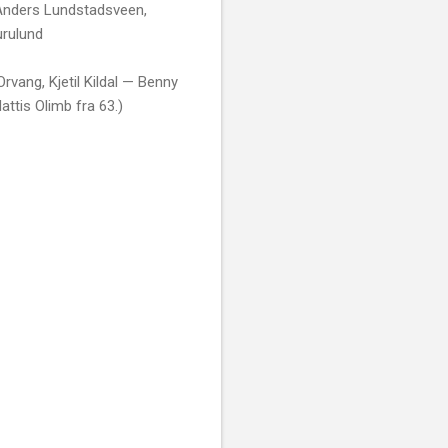
 Anders Lundstadsveen,
urulund
Orvang, Kjetil Kildal — Benny
ttis Olimb fra 63.)