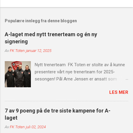
Populære innlegg fra denne bloggen
A-laget med nytt trenerteam og én ny
signering
Av
FK Toten
januar 12, 2025
Nytt trenerteam FK Toten er stolte av å kunne
presentere vårt nye trenerteam for 2025-
sesongen! Pål Arne Jensen er ansatt som
hovedtrener, med Trond Aass som
LES MER
assistenttrener og Kai Erik Moen som
spillerutvikler. Dette sterke teamet er klare til å
bygge videre på en god spillergruppe med en
7 av 9 poeng på de tre siste kampene for A-
god miks av unge og etablerte spillere. Vi har
laget
nå et trenerteam som sikrer kontinuitet og høy
Av
FK Toten
juli 02, 2024
fotballfaglig kvalitet. Med deres samlede