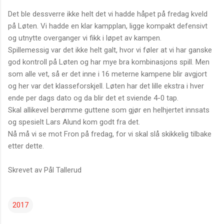
Det ble dessverre ikke helt det vi hadde håpet på fredag kveld
på Løten. Vi hadde en klar kampplan, ligge kompakt defensivt
og utnytte overganger vi fikk i løpet av kampen.
Spillemessig var det ikke helt galt, hvor vi føler at vi har ganske
god kontroll på Løten og har mye bra kombinasjons spill. Men
som alle vet, så er det inne i 16 meterne kampene blir avgjort
og her var det klasseforskjell. Løten har det lille ekstra i hver
ende per dags dato og da blir det et sviende 4-0 tap.
Skal allikevel berømme guttene som gjør en helhjertet innsats
og spesielt Lars Alund kom godt fra det.
Nå må vi se mot Fron på fredag, for vi skal slå skikkelig tilbake
etter dette.
Skrevet av Pål Tallerud
2017