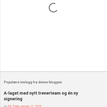
t
a
r
e
r
Populære innlegg fra denne bloggen
A-laget med nytt trenerteam og én ny
signering
Av
FK Toten
januar 12, 2025