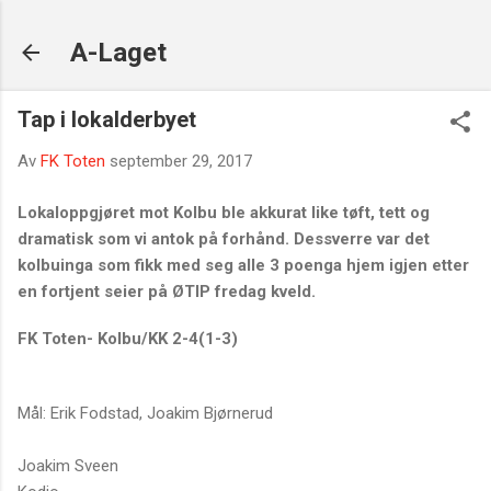
Gå til hovedinnhold
A-Laget
Tap i lokalderbyet
Av
FK Toten
september 29, 2017
Lokaloppgjøret mot Kolbu ble akkurat like tøft, tett og
dramatisk som vi antok på forhånd. Dessverre var det
kolbuinga som fikk med seg alle 3 poenga hjem igjen etter
en fortjent seier på ØTIP fredag kveld.
FK Toten- Kolbu/KK 2-4(1-3)
Mål: Erik Fodstad, Joakim Bjørnerud
Joakim Sveen