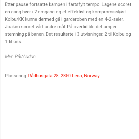
Etter pause fortsatte kampen i fartsfylt tempo. Lagene scoret
en gang hver i 2.omgang og et effektivt og kompromissløst
Kolbu/KK kunne dermed gå i garderoben med en 4-2-seier.
Joakim scoret vårt andre mål. På overtid ble det amper
stemning på banen. Det resulterte i 3 utvisninger, 2 til Kolbu og
1 til oss.
Mvh Pål/Audun
Plassering:
Rådhusgata 28, 2850 Lena, Norway
K
o
m
m
e
n