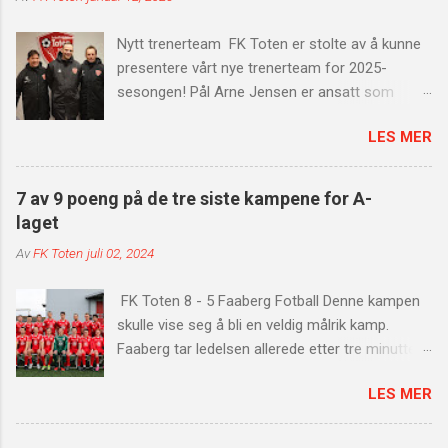
Nytt trenerteam FK Toten er stolte av å kunne
presentere vårt nye trenerteam for 2025-
sesongen! Pål Arne Jensen er ansatt som
hovedtrener, med Trond Aass som
LES MER
assistenttrener og Kai Erik Moen som
spillerutvikler. Dette sterke teamet er klare til å
bygge videre på en god spillergruppe med en
7 av 9 poeng på de tre siste kampene for A-
god miks av unge og etablerte spillere. Vi har
laget
nå et trenerteam som sikrer kontinuitet og høy
Av
FK Toten
juli 02, 2024
fotballfaglig kvalitet. Med deres samlede
erfaring og kompetanse, ser vi frem til å
FK Toten 8 - 5 Faaberg Fotball Denne kampen
fortsette satsingen på ungdommen og
skulle vise seg å bli en veldig målrik kamp.
klubbens videre utvikling. Pål Arne Jensen har
Faaberg tar ledelsen allerede etter tre minutter
både erfaring som spiller og sterk faglig
av kampen. Etter en treig start får vi virkelig fart
bakgrunn. Han har spilt i Nederland, i tillegg til
LES MER
på angrepsspillet. Vi scorer fire mål på 20
SK Gjøvik-Lyn og Raufoss. Jensen har også
minutter. Målscorere var Tammy x2, Mads
vært en viktig del av klubben de siste årene som
Hveem og Trond Fodstad. Før pause får