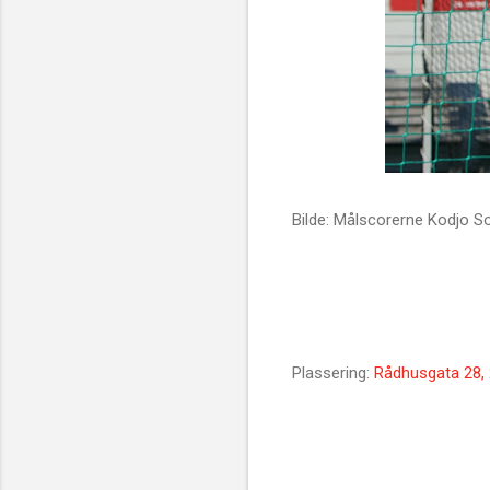
Bilde: Målscorerne Kodjo 
Plassering:
Rådhusgata 28,
K
o
m