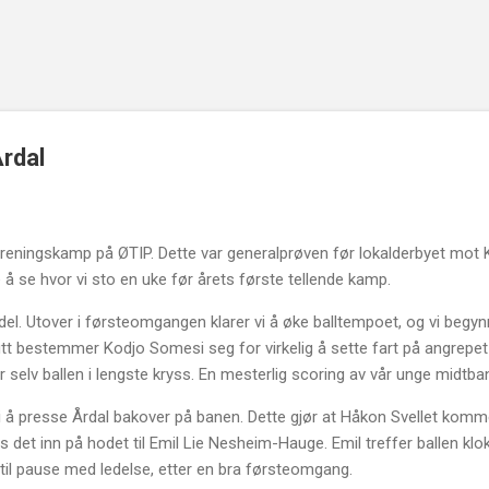
Gå til hovedinnhold
rdal
l treningskamp på ØTIP. Dette var generalprøven før lokalderbyet mot 
å se hvor vi sto en uke før årets første tellende kamp.
del. Utover i førsteomgangen klarer vi å øke balltempoet, og vi begy
utt bestemmer Kodjo Somesi seg for virkelig å sette fart på angrepet
selv ballen i lengste kryss. En mesterlig scoring av vår unge midtban
vi å presse Årdal bakover på banen. Dette gjør at Håkon Svellet komme
 det inn på hodet til Emil Lie Nesheim-Hauge. Emil treffer ballen klo
 til pause med ledelse, etter en bra førsteomgang.