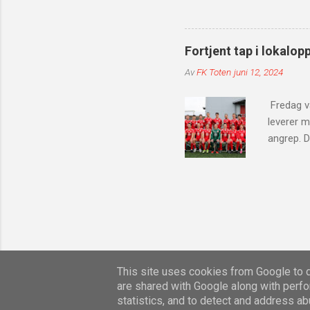
Med dere
klubbens 
spilt i N
Fortjent tap i lokalop
siste åre
Av
FK Toten
juni 12, 2024
siden han
utenfor b
Fredag va
leverer m
angrep. D
inn 1-0 a
forsvarss
før vi gå
i 2. omga
av lagene
vi inn en
med en st
This site uses cookies from Google to de
are shared with Google along with perfo
statistics, and to detect and address ab