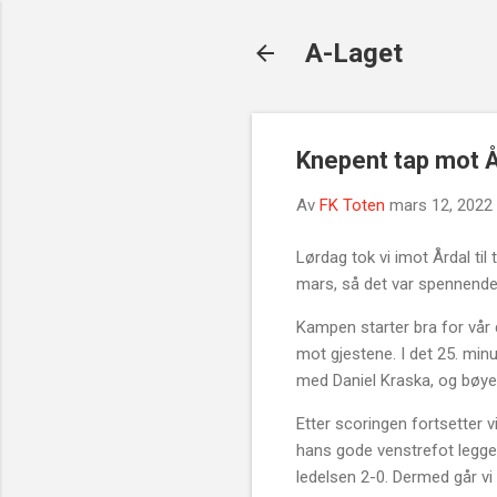
A-Laget
Knepent tap mot Å
Av
FK Toten
mars 12, 2022
Lørdag tok vi imot Årdal ti
mars, så det var spennende 
Kampen starter bra for vår 
mot gjestene. I det 25. min
med Daniel Kraska, og bøyer 
Etter scoringen fortsetter 
hans gode venstrefot legges
ledelsen 2-0. Dermed går vi