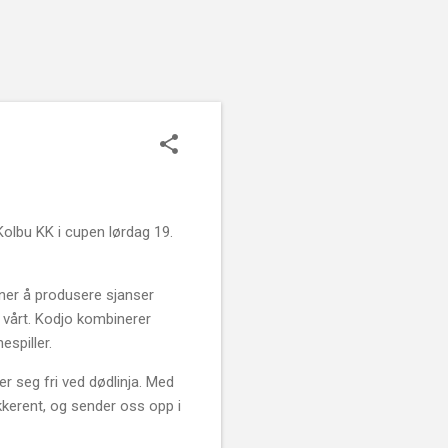
Kolbu KK i cupen lørdag 19.
nner å produsere sjanser
 vårt. Kodjo kombinerer
espiller.
r seg fri ved dødlinja. Med
kkerent, og sender oss opp i