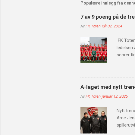
Populære innlegg fra denn
7 av 9 poeng på de tr
Av
FK Toten
juli 02, 2024
FK Toten 
ledelsen a
scorer f
Faaberg n
scoringss
scoringsl
scoring a
A-laget med nytt tren
får to re
Av
FK Toten
januar 12, 2025
resultat 
turen til
Nytt tren
Arne Jen
spillerut
unge og e