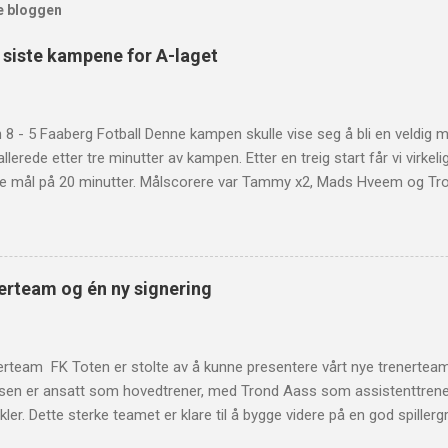
e bloggen
e siste kampene for A-laget
8 - 5 Faaberg Fotball Denne kampen skulle vise seg å bli en veldig m
llerede etter tre minutter av kampen. Etter en treig start får vi virkeli
ire mål på 20 minutter. Målscorere var Tammy x2, Mads Hveem og Tr
ok et mål, som gjør at stillingen er 4-2 til pause. Etter pause er det 
howet ved Tammy igjen. Etter dette er det Sander Harefallet sin tur t
isten, før Faaberg scorer en gang til minuttet senere. Det tok ikke lang
v Simen Øftsbø. Etter et lite opphold fra uten mål får Håvard J. Nyse
erteam og én ny signering
duseringer etter dette, som gir et sluttresultat på 8-5. En meget go
som forteller at vi har mye å gå på bakover i banen. Flisa 2 - 2 FK To
 Flisa for bortekamp. Det starter jevnt mellom lagene, og det er ...
erteam FK Toten er stolte av å kunne presentere vårt nye trenertea
sen er ansatt som hovedtrener, med Trond Aass som assistenttrene
vikler. Dette sterke teamet er klare til å bygge videre på en god spill
tablerte spillere. Vi har nå et trenerteam som sikrer kontinuitet og høy