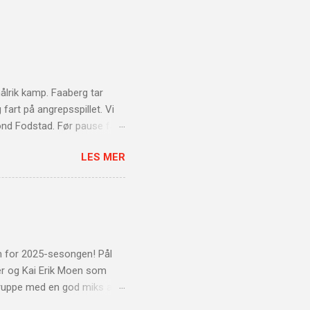
ålrik kamp. Faaberg tar
g fart på angrepsspillet. Vi
ond Fodstad. Før pause får
vi som starter
LES MER
il å tegne seg på
 tid før vi slo tilbake med
th scoringen sin. Faaberg
d kamp fremover, men et
ten Kampen etter tok vi
m for 2025-sesongen! Pål
r og Kai Erik Moen som
ergruppe med en god miks av
 fotballfaglig kvalitet.