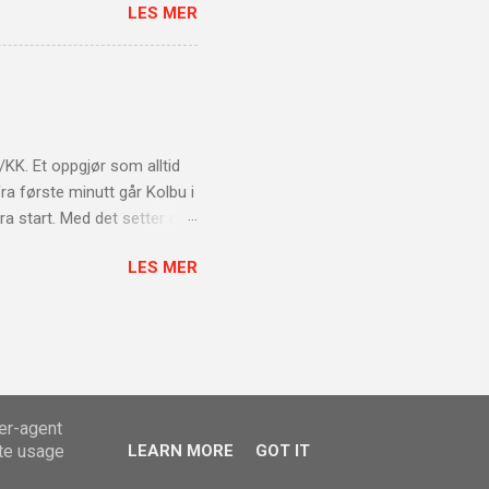
LES MER
singen på ungdommen og
erk faglig bakgrunn. Han har
n viktig del av klubben de
le 173 kamper for klubben
 lagbygger både på og
/KK. Et oppgjør som alltid
ra første minutt går Kolbu i
fra start. Med det setter de
g av oppofrende
LES MER
2-0 og 3-0 til hjemmelaget
anser. Vi gjør noen bytter ut
helt store sjansene til noen
8 minutter. Etter dette får
olbu setter spikeren i kista
ser-agent
ate usage
LEARN MORE
GOT IT