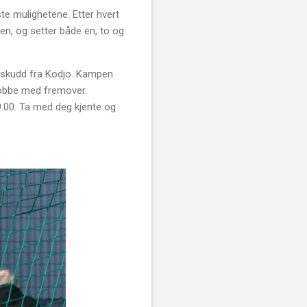
ste mulighetene. Etter hvert
mpen, og setter både en, to og
peskudd fra Kodjo. Kampen
 jobbe med fremover.
9.00. Ta med deg kjente og