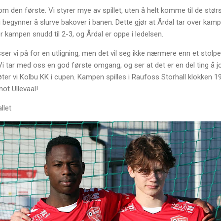
m den første. Vi styrer mye av spillet, uten å helt komme til de stør
g vi begynner å slurve bakover i banen. Dette gjør at Årdal tar over ka
er kampen snudd til 2-3, og Årdal er oppe i ledelsen.
er vi på for en utligning, men det vil seg ikke nærmere enn et stol
. Vi tar med oss en god første omgang, og ser at det er en del ting å
ter vi Kolbu KK i cupen. Kampen spilles i Raufoss Storhall klokken 1
mot Ullevaal!
llet