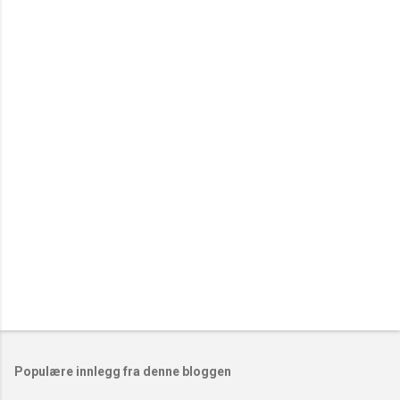
e
n
t
a
r
e
r
Populære innlegg fra denne bloggen