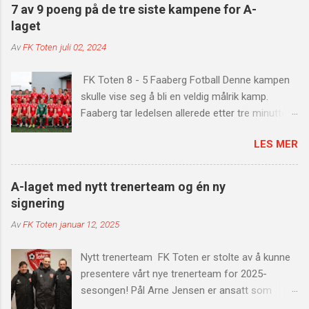
7 av 9 poeng på de tre siste kampene for A-
laget
Av
FK Toten
juli 02, 2024
FK Toten 8 - 5 Faaberg Fotball Denne kampen
skulle vise seg å bli en veldig målrik kamp.
Faaberg tar ledelsen allerede etter tre minutter
av kampen. Etter en treig start får vi virkelig fart
LES MER
på angrepsspillet. Vi scorer fire mål på 20
minutter. Målscorere var Tammy x2, Mads
Hveem og Trond Fodstad. Før pause får
A-laget med nytt trenerteam og én ny
Faaberg nok et mål, som gjør at stillingen er 4-2
signering
til pause. Etter pause er det vi som starter
Av
FK Toten
januar 12, 2025
scoringsshowet ved Tammy igjen. Etter dette er
det Sander Harefallet sin tur til å tegne seg på
Nytt trenerteam FK Toten er stolte av å kunne
scoringslisten, før Faaberg scorer en gang til
presentere vårt nye trenerteam for 2025-
minuttet senere. Det tok ikke lang tid før vi slo
sesongen! Pål Arne Jensen er ansatt som
tilbake med scoring av Simen Øftsbø. Etter et
hovedtrener, med Trond Aass som