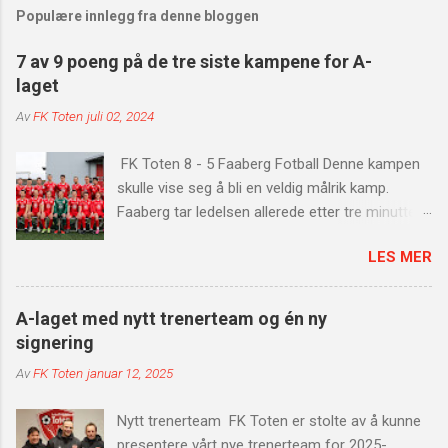
Populære innlegg fra denne bloggen
7 av 9 poeng på de tre siste kampene for A-
laget
Av
FK Toten
juli 02, 2024
FK Toten 8 - 5 Faaberg Fotball Denne kampen
skulle vise seg å bli en veldig målrik kamp.
Faaberg tar ledelsen allerede etter tre minutter
av kampen. Etter en treig start får vi virkelig fart
LES MER
på angrepsspillet. Vi scorer fire mål på 20
minutter. Målscorere var Tammy x2, Mads
Hveem og Trond Fodstad. Før pause får
A-laget med nytt trenerteam og én ny
Faaberg nok et mål, som gjør at stillingen er 4-2
signering
til pause. Etter pause er det vi som starter
Av
FK Toten
januar 12, 2025
scoringsshowet ved Tammy igjen. Etter dette er
det Sander Harefallet sin tur til å tegne seg på
Nytt trenerteam FK Toten er stolte av å kunne
scoringslisten, før Faaberg scorer en gang til
presentere vårt nye trenerteam for 2025-