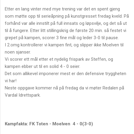
Etter en lang vinter med mye trening var det en spent gjeng
som møtte opp til serieåpning på kunstgresset fredag kveld. På
forhånd var alle innstilt på full innsats og løpsvilje, og det så ut
til å fungere. Etter litt stillingskrig de første 20 min. så festet vi
grepet på kampen, scorer 3 fine mål og leder 3-0 til pause.
I 2.omg kontrollerer vi kampen fint, og slipper ikke Moelven til
noen sjanser.
Vi scorer ett mål etter et nydelig frispark av Steffen, og
kampen ebber ut til en solid 4 - 0 seier.
Det som allikevel imponerer mest er den defensive tryggheten
vi har!
Neste oppgave kommer nå på fredag da vi møter Redalen på
Vardal Idrettspark.
Kampfakta: FK Toten - Moelven 4 - 0(3-0)