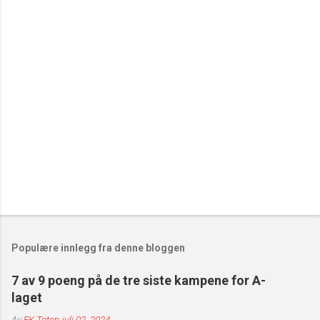
t
a
r
e
r
Populære innlegg fra denne bloggen
7 av 9 poeng på de tre siste kampene for A-
laget
Av
FK Toten
juli 02, 2024